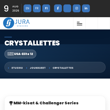
9
AUG
EN
FR
FI
2026
CRYSTALLETTES
🇺🇸 USA
•
Elite 12
ETUSIVU
JOUKKUEET
CRYSTALLETTES
MM-kisat & Challenger Series