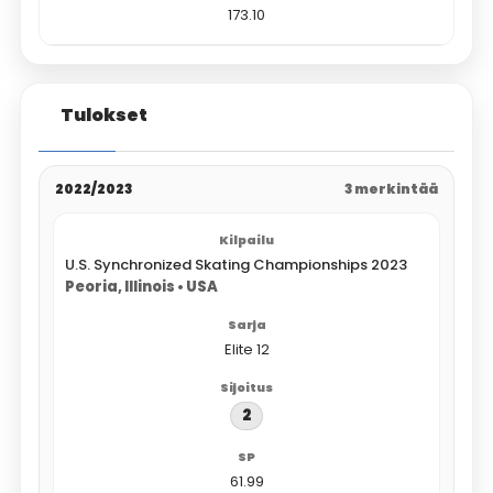
173.10
Tulokset
2022/2023
3 merkintää
U.S. Synchronized Skating Championships 2023
Peoria, Illinois • USA
Elite 12
2
61.99