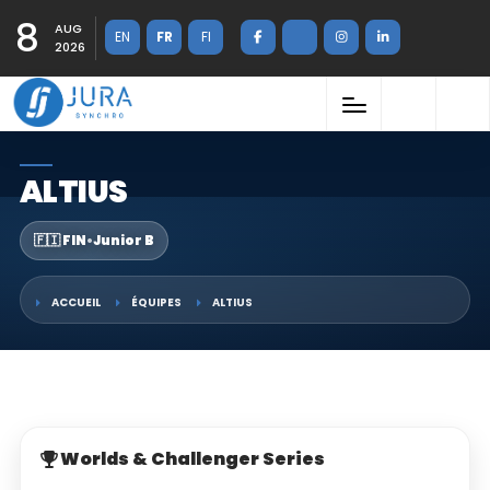
8
AUG
EN
FR
FI
2026
ALTIUS
🇫🇮 FIN
•
Junior B
ACCUEIL
ÉQUIPES
ALTIUS
Worlds & Challenger Series