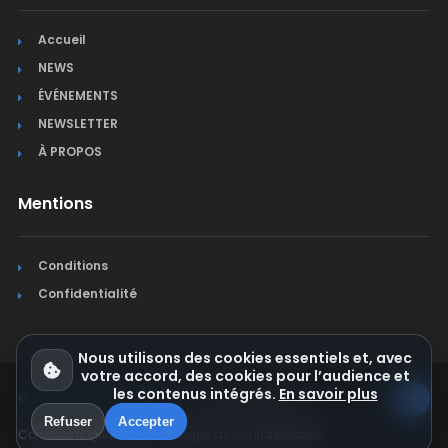
Accueil
NEWS
ÉVÉNEMENTS
NEWSLETTER
À PROPOS
Mentions
Conditions
Confidentialité
Nous utilisons des cookies essentiels et, avec
votre accord, des cookies pour l’audience et
les contenus intégrés.
En savoir plus
© Jura Synchro 2015-2026
. Tous droits réservés.
Refuser
Accepter
Conditions générales
Politique de confidentialité