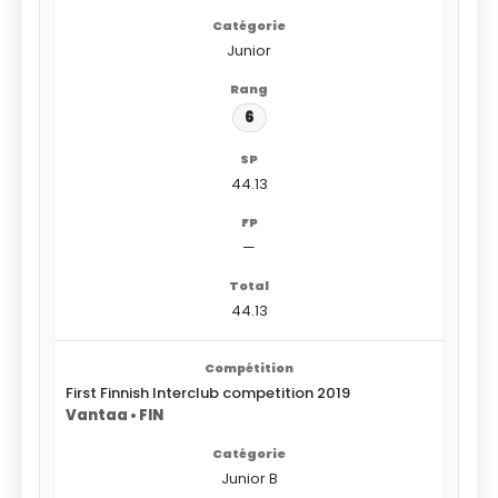
Junior
6
44.13
—
44.13
First Finnish Interclub competition 2019
Vantaa • FIN
Junior B