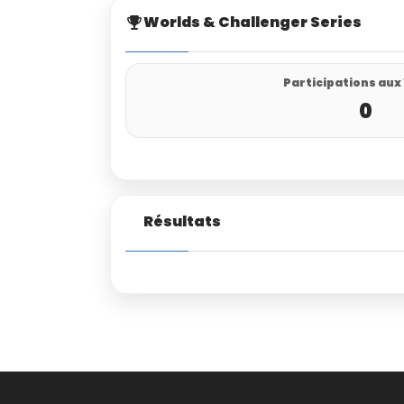
Worlds & Challenger Series
Participations aux
0
Résultats