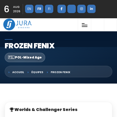
6
AUG
EN
FR
FI
2026
FROZEN FENIX
🇵🇱 POL
•
Mixed Age
ACCUEIL
ÉQUIPES
FROZEN FENIX
Worlds & Challenger Series