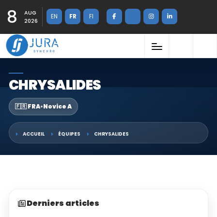
8
AUG
EN
FR
FI
2026
CHRYSALIDES
🇫🇷 FRA
•
Novice A
ACCUEIL
ÉQUIPES
CHRYSALIDES
Derniers articles