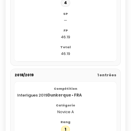
4
—
46.19
46.19
2018/2019
1 entrées
Interligues 2019
Dunkerque • FRA
Novice A
1