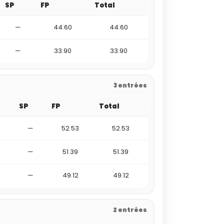
SP
FP
Total
—
44.60
44.60
—
33.90
33.90
3 entrées
SP
FP
Total
—
52.53
52.53
—
51.39
51.39
—
49.12
49.12
2 entrées