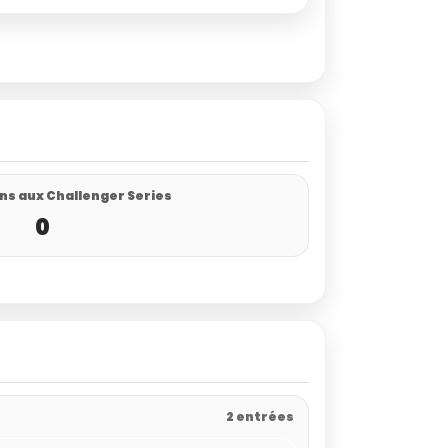
ns aux Challenger Series
0
2 entrées