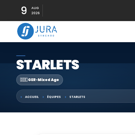
9
AUG
2026
STARLETS
🇩🇪 GER
•
Mixed Age
ACCUEIL
ÉQUIPES
STARLETS