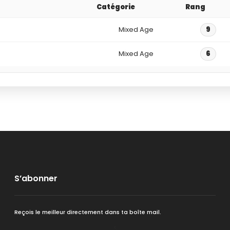
Catégorie
Rang
Mixed Age
9
Mixed Age
6
S’abonner
Reçois le meilleur directement dans ta boîte mail.
<