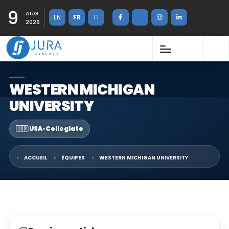
9
AUG
EN
FR
FI
2026
WESTERN MICHIGAN
UNIVERSITY
🇺🇸 USA
•
Collegiate
ACCUEIL
ÉQUIPES
WESTERN MICHIGAN UNIVERSITY