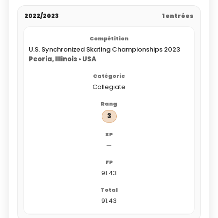
2022/2023
1 entrées
U.S. Synchronized Skating Championships 2023
Peoria, Illinois • USA
Collegiate
3
—
91.43
91.43