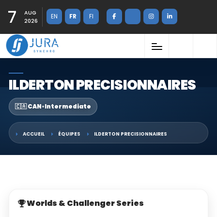
7
AUG
EN
FR
FI
2026
ILDERTON PRECISIONNAIRES
🇨🇦 CAN
•
Intermediate
ACCUEIL
ÉQUIPES
ILDERTON PRECISIONNAIRES
Worlds & Challenger Series