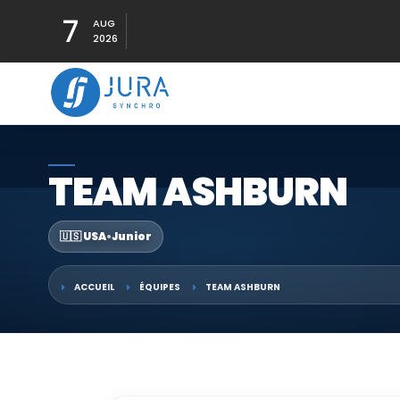
7
AUG
2026
TEAM ASHBURN
🇺🇸 USA
•
Junior
ACCUEIL
ÉQUIPES
TEAM ASHBURN