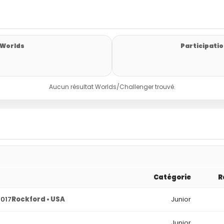
 Worlds
Participatio
Aucun résultat Worlds/Challenger trouvé.
Catégorie
R
2017
Rockford • USA
Junior
Junior