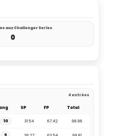
ns aux Challenger Series
0
4 entrées
ang
SP
FP
Total
10
31.54
67.42
98.96
9
36.27
63.54
99.81