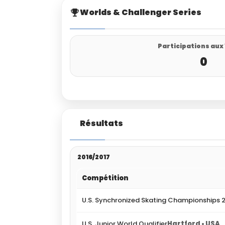
Worlds & Challenger Series
Participations aux
0
Résultats
2016/2017
Compétition
U.S. Synchronized Skating Championships 
U.S. Junior World Qualifier
Hartford • USA