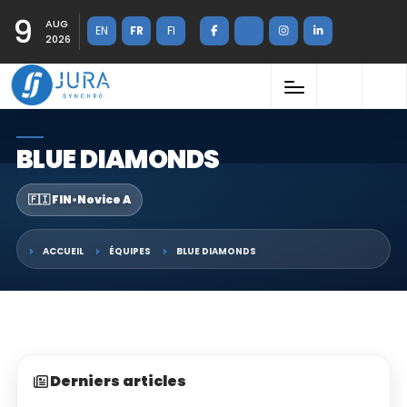
9
AUG
EN
FR
FI
2026
BLUE DIAMONDS
🇫🇮 FIN
•
Novice A
ACCUEIL
ÉQUIPES
BLUE DIAMONDS
Derniers articles