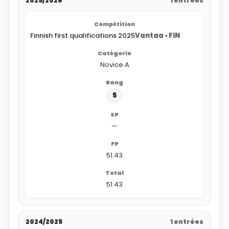
2025/2026
1 entrées
Finnish first qualifications 2025
Vantaa • FIN
Novice A
5
—
51.43
51.43
2024/2025
1 entrées