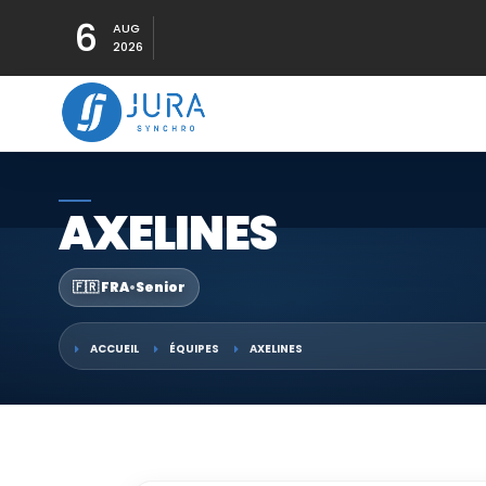
6
AUG
2026
AXELINES
🇫🇷 FRA
•
Senior
ACCUEIL
ÉQUIPES
AXELINES