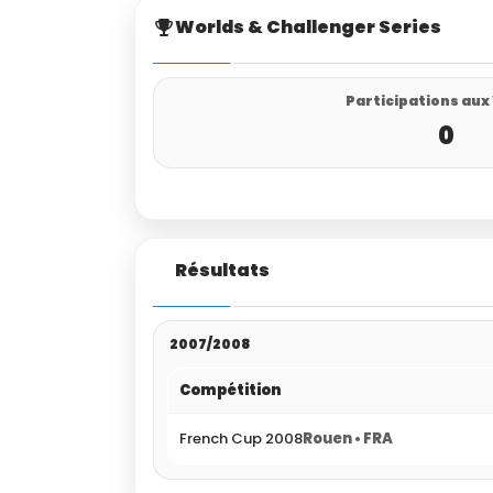
Worlds & Challenger Series
Participations aux
0
Résultats
2007/2008
Compétition
French Cup 2008
Rouen • FRA