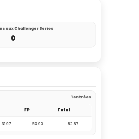
ns aux Challenger Series
0
1 entrées
FP
Total
31.97
50.90
82.87