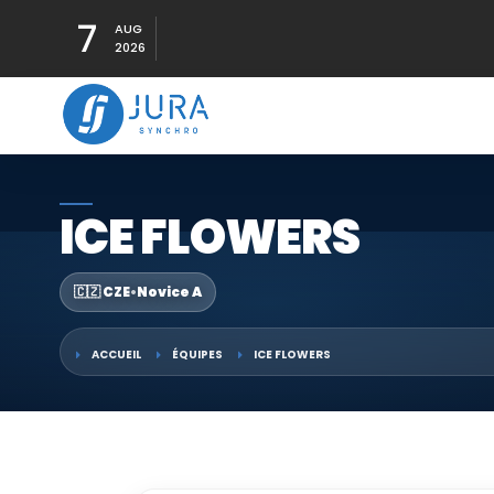
7
AUG
2026
ICE FLOWERS
🇨🇿 CZE
•
Novice A
ACCUEIL
ÉQUIPES
ICE FLOWERS