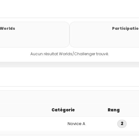
 Worlds
Participatio
Aucun résultat Worlds/Challenger trouvé.
Catégorie
Rang
Novice A
2