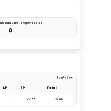
ns aux Challenger Series
0
1 entrées
SP
FP
Total
—
20.66
20.66