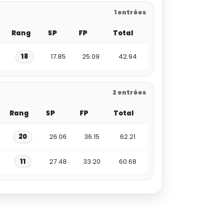
1 entrées
Rang
SP
FP
Total
18
17.85
25.09
42.94
2 entrées
Rang
SP
FP
Total
20
26.06
36.15
62.21
11
27.48
33.20
60.68