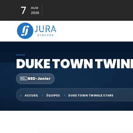
7
AUG
2026
DUKE TOWN TWINK
🇳🇱 NED
•
Junior
ACCUEIL
ÉQUIPES
DUKE TOWN TWINKLE STARS