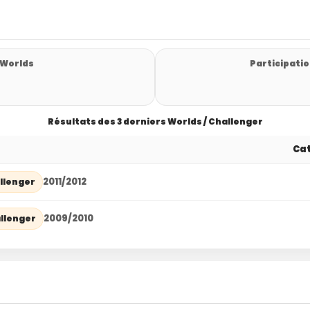
 Worlds
Participatio
Résultats des 3 derniers Worlds / Challenger
Cat
2011/2012
llenger
2009/2010
llenger