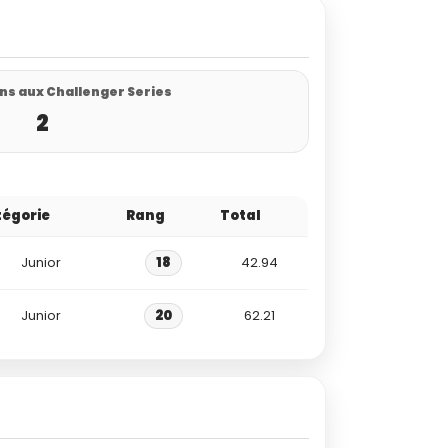
ns aux Challenger Series
2
égorie
Rang
Total
Junior
18
42.94
Junior
20
62.21