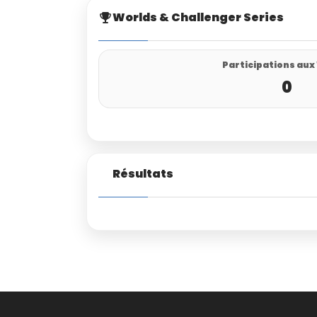
Worlds & Challenger Series
Participations aux
0
Résultats