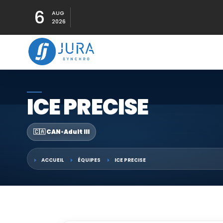
6
AUG
2026
ICE PRECISE
🇨🇦 CAN
•
Adult III
ACCUEIL
ÉQUIPES
ICE PRECISE