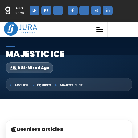
9
AUG
EN
FR
FI
2026
MAJESTIC ICE
🇦🇺 AUS
•
Mixed Age
ACCUEIL
ÉQUIPES
MAJESTIC ICE
Derniers articles