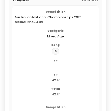
2019/2020
2 entrées
Australian National Championships 2019
Melbourne • AUS
Mixed Age
5
—
42.17
42.17