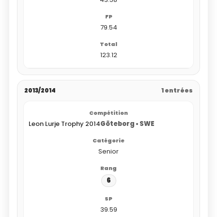
79.54
123.12
2013/2014
1 entrées
Leon Lurje Trophy 2014
Göteborg • SWE
Senior
6
39.59