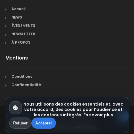
Accueil
NEWS
ÉVÉNEMENTS
NEWSLETTER
À PROPOS
Mentions
Conditions
Confidentialité
Nous utilisons des cookies essentiels et, avec
votre accord, des cookies pour l’audience et
les contenus intégrés.
En savoir plus
© Jura Synchro 2015-2026
. Tous droits réservés.
Refuser
Accepter
Conditions générales
Politique de confidentialité