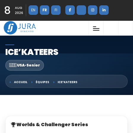
8
AUG
EN
FR
FI
2026
ICE’KATEERS
🇺🇸 USA
•
Senior
ACCUEIL
ÉQUIPES
ICE’KATEERS
Worlds & Challenger Series