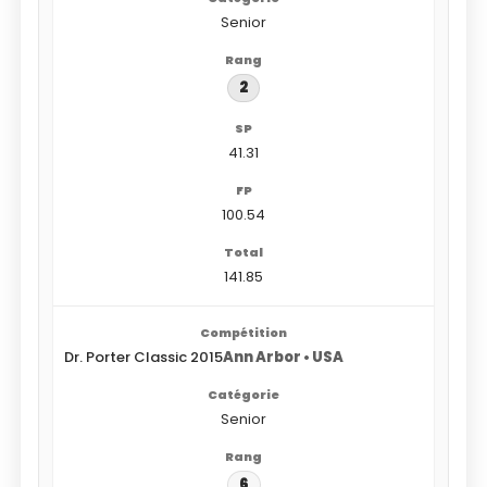
Senior
2
41.31
100.54
141.85
Dr. Porter Classic 2015
Ann Arbor • USA
Senior
6