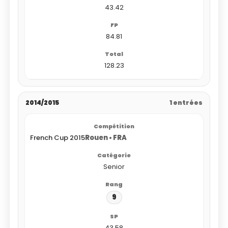
43.42
84.81
128.23
2014/2015
1 entrées
French Cup 2015
Rouen • FRA
Senior
9
43.58