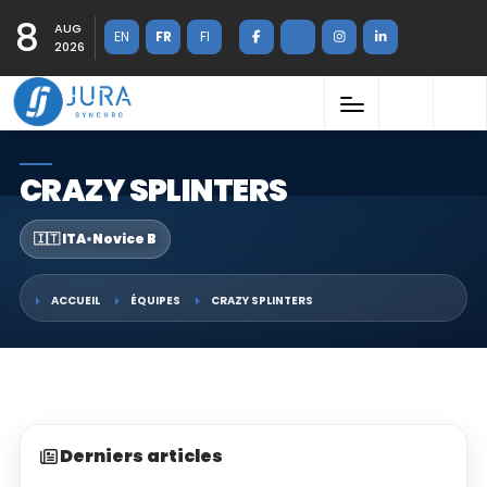
8
AUG
EN
FR
FI
2026
CRAZY SPLINTERS
🇮🇹 ITA
•
Novice B
ACCUEIL
ÉQUIPES
CRAZY SPLINTERS
Derniers articles