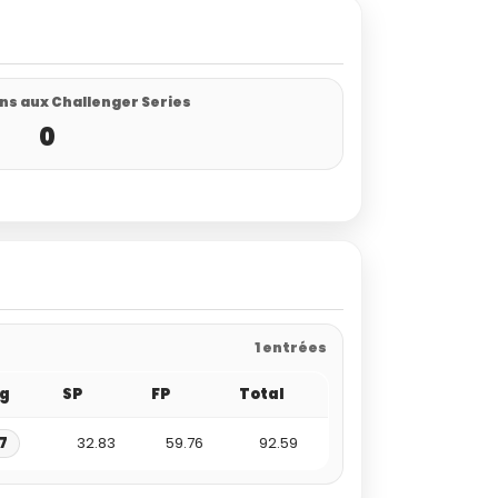
ns aux Challenger Series
0
1 entrées
g
SP
FP
Total
7
32.83
59.76
92.59