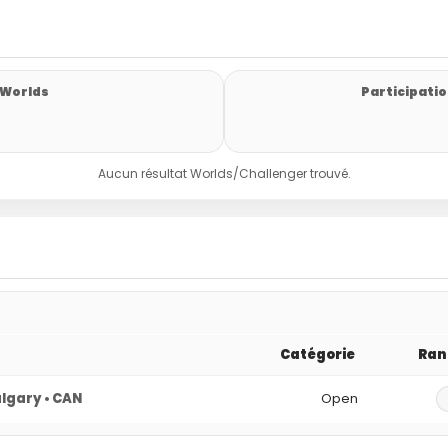
 Worlds
Participatio
Aucun résultat Worlds/Challenger trouvé.
Catégorie
Ran
lgary • CAN
Open