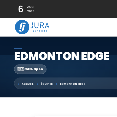
6
AUG
2026
EDMONTON EDGE
🇨🇦 CAN
•
Open
ACCUEIL
ÉQUIPES
EDMONTON EDGE