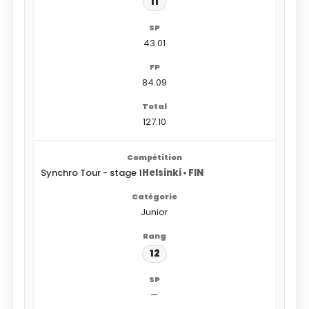
11
43.01
84.09
127.10
Synchro Tour - stage 1
Helsinki • FIN
Junior
12
—