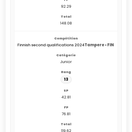
92.29
148.08
Finnish second qualifications 2024
Tampere • FIN
Junior
13
42.81
76.81
119.62