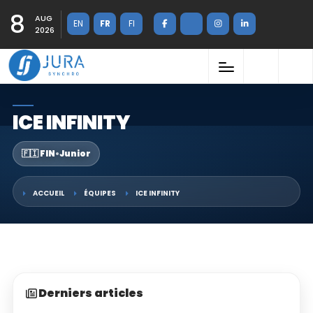
8
AUG
EN
FR
FI
2026
ICE INFINITY
🇫🇮 FIN
•
Junior
ACCUEIL
ÉQUIPES
ICE INFINITY
Derniers articles