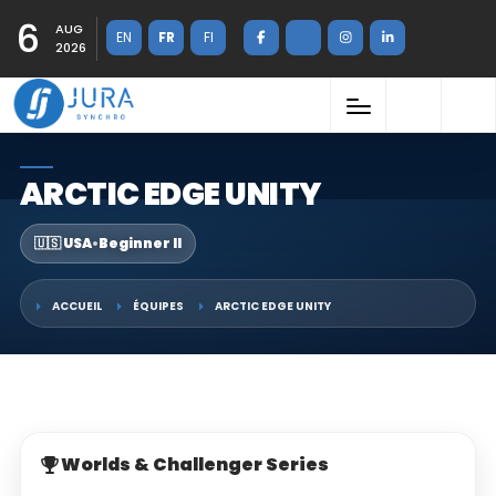
6
AUG
EN
FR
FI
2026
ARCTIC EDGE UNITY
🇺🇸 USA
•
Beginner II
ACCUEIL
ÉQUIPES
ARCTIC EDGE UNITY
Worlds & Challenger Series