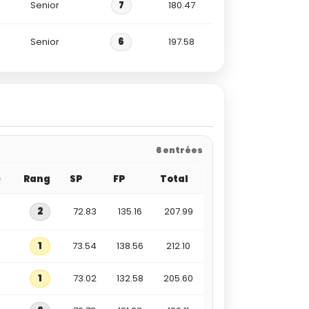
Senior
7
180.47
Senior
6
197.58
6 entrées
e
Rang
SP
FP
Total
2
72.83
135.16
207.99
1
73.54
138.56
212.10
1
73.02
132.58
205.60