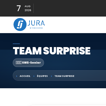
7
AUG
2026
TEAM SURPRISE
🇸🇪 SWE
•
Senior
ACCUEIL
ÉQUIPES
TEAM SURPRISE