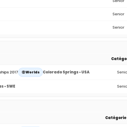
Senior
Senior
Senior
Catégo
hips 2017
Colorado Springs • USA
Senio
Worlds
as • SWE
Senio
Catégorie