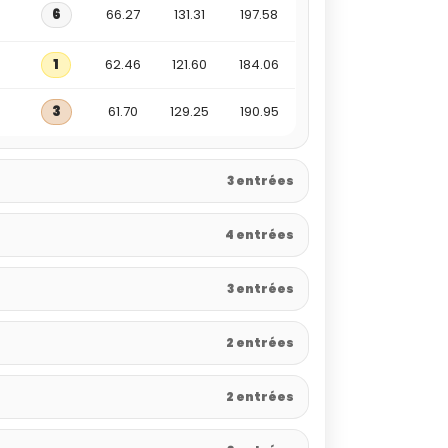
6
66.27
131.31
197.58
1
62.46
121.60
184.06
3
61.70
129.25
190.95
3 entrées
4 entrées
3 entrées
2 entrées
2 entrées