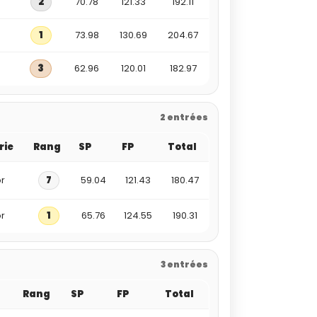
2
70.78
121.33
192.11
1
73.98
130.69
204.67
3
62.96
120.01
182.97
2 entrées
rie
Rang
SP
FP
Total
r
7
59.04
121.43
180.47
r
1
65.76
124.55
190.31
3 entrées
Rang
SP
FP
Total