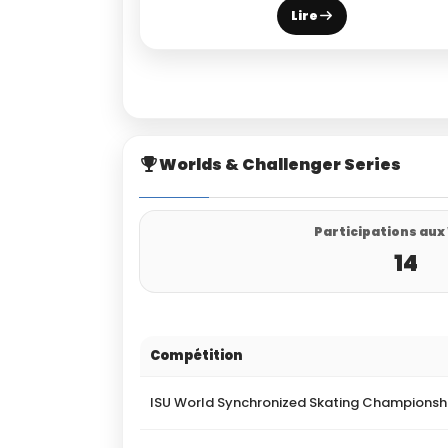
Lire
Worlds & Challenger Series
Participations aux
14
Compétition
ISU World Synchronized Skating Championsh