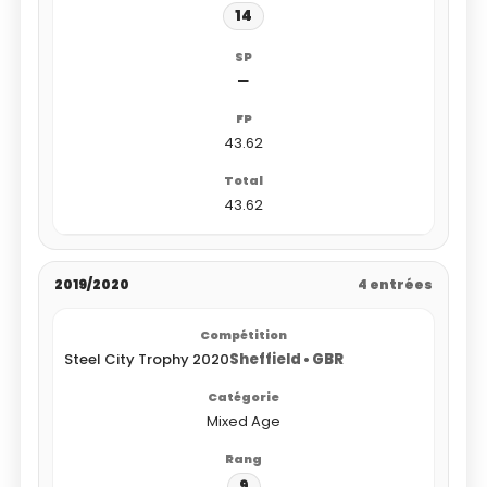
14
—
43.62
43.62
2019/2020
4 entrées
Steel City Trophy 2020
Sheffield • GBR
Mixed Age
9