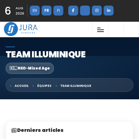
6
AUG
EN
FR
FI
2026
TEAM ILLUMINIQUE
🇳🇱 NED
•
Mixed Age
ACCUEIL
ÉQUIPES
TEAM ILLUMINIQUE
Derniers articles