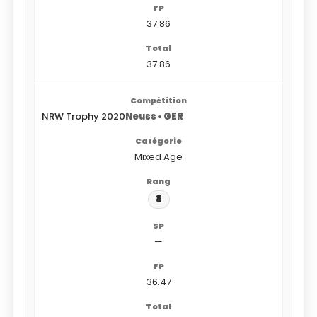
37.86
37.86
NRW Trophy 2020
Neuss • GER
Mixed Age
8
—
36.47