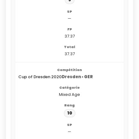
—
37.37
37.37
Cup of Dresden 2020
Dresden • GER
Mixed Age
10
—