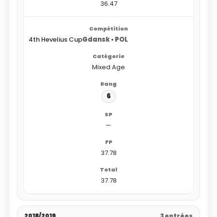
36.47
4th Hevelius Cup
Gdansk • POL
Mixed Age
6
—
37.78
37.78
2018/2019
3 entrées