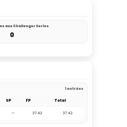
ns aux Challenger Series
0
1 entrées
SP
FP
Total
—
37.42
37.42