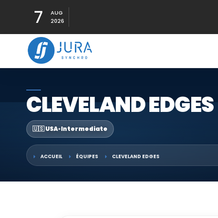
7
AUG
2026
CLEVELAND EDGES
🇺🇸 USA
•
Intermediate
ACCUEIL
ÉQUIPES
CLEVELAND EDGES