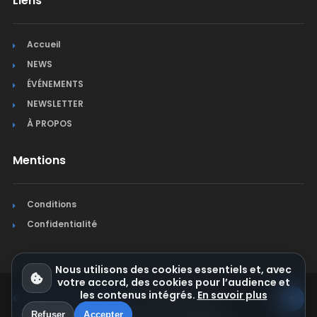
Liens
Accueil
NEWS
ÉVÉNEMENTS
NEWSLETTER
À PROPOS
Mentions
Conditions
Confidentialité
Nous utilisons des cookies essentiels et, avec
votre accord, des cookies pour l’audience et
les contenus intégrés.
En savoir plus
© Jura Synchro 2015-2026
. Tous droits réservés.
Refuser
Accepter