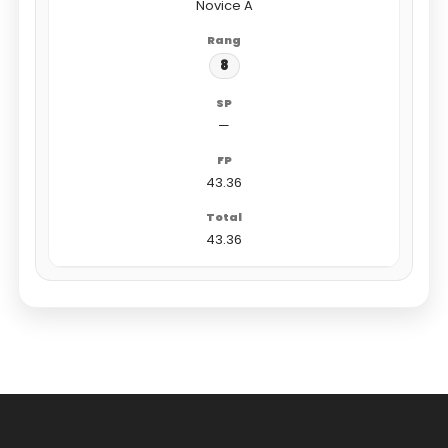
Novice A
8
—
43.36
43.36