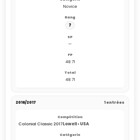
Novice
7
—
48.71
48.71
2016/2017
1 entrées
Colonial Classic 2017
Lowell • USA