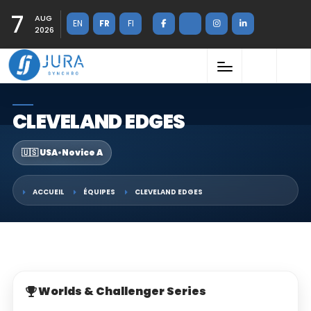
7
AUG
EN
FR
FI
2026
CLEVELAND EDGES
🇺🇸 USA
•
Novice A
ACCUEIL
ÉQUIPES
CLEVELAND EDGES
Worlds & Challenger Series