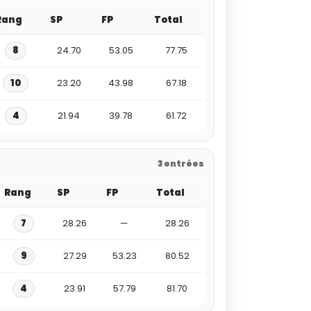
Rang
SP
FP
Total
8
24.70
53.05
77.75
10
23.20
43.98
67.18
4
21.94
39.78
61.72
3 entrées
Rang
SP
FP
Total
7
28.26
—
28.26
9
27.29
53.23
80.52
4
23.91
57.79
81.70