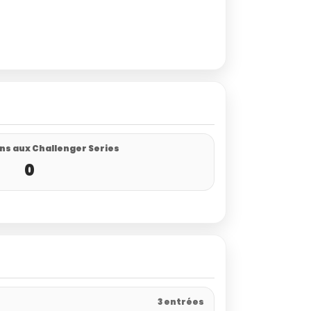
ns aux Challenger Series
0
3 entrées