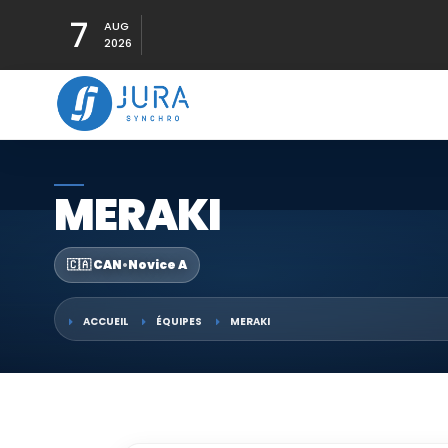
7
AUG
2026
MERAKI
🇨🇦 CAN
•
Novice A
ACCUEIL
ÉQUIPES
MERAKI