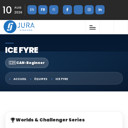
10
AUG
EN
FR
FI
2026
ICE FYRE
🇨🇦 CAN
•
Beginner
ACCUEIL
ÉQUIPES
ICE FYRE
Worlds & Challenger Series