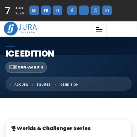
7
AUG
EN
FR
FI
2026
ICE EDITION
🇨🇦 CAN
•
Adult II
ACCUEIL
ÉQUIPES
ICE EDITION
Worlds & Challenger Series