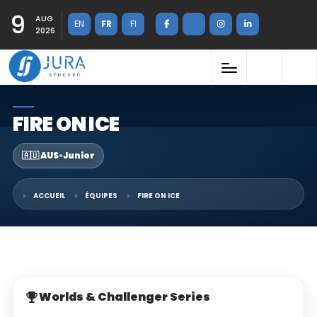
9
AUG
EN
FR
FI
2026
FIRE ON ICE
🇦🇺 AUS
•
Junior
ACCUEIL
ÉQUIPES
FIRE ON ICE
Worlds & Challenger Series