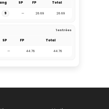
ang
SP
FP
Total
9
—
26.69
26.69
1 entrées
SP
FP
Total
—
44.76
44.76