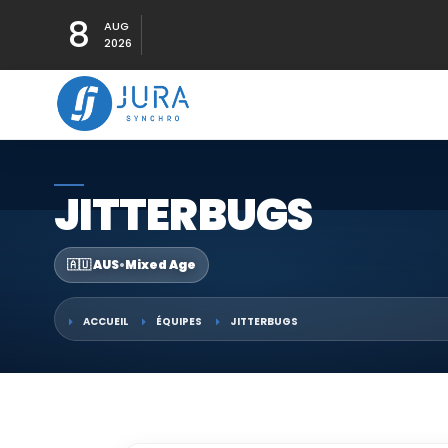
8
AUG
2026
JITTERBUGS
🇦🇺 AUS
•
Mixed Age
ACCUEIL
ÉQUIPES
JITTERBUGS