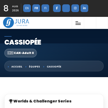
8
AUG
EN
FR
FI
2026
CASSIOPÉE
🇨🇦 CAN
•
Adult II
ACCUEIL
ÉQUIPES
CASSIOPÉE
Worlds & Challenger Series