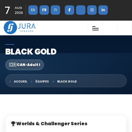
7
AUG
EN
FR
FI
2026
BLACK GOLD
🇨🇦 CAN
•
Adult I
ACCUEIL
ÉQUIPES
BLACK GOLD
Worlds & Challenger Series