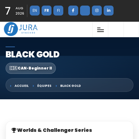
7
AUG
EN
FR
FI
2026
BLACK GOLD
🇨🇦 CAN
•
Beginner II
ACCUEIL
ÉQUIPES
BLACK GOLD
Worlds & Challenger Series