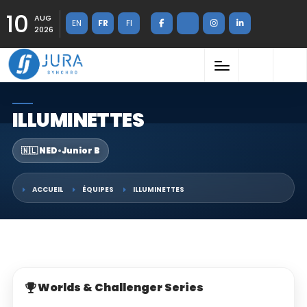
10
AUG
EN
FR
FI
2026
ILLUMINETTES
🇳🇱 NED
•
Junior B
ACCUEIL
ÉQUIPES
ILLUMINETTES
Worlds & Challenger Series