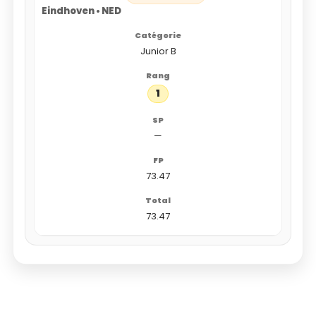
Eindhoven • NED
Junior B
1
—
73.47
73.47