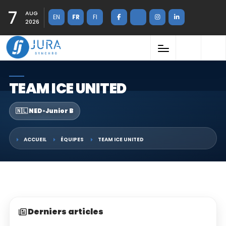
7
AUG
EN
FR
FI
2026
TEAM ICE UNITED
🇳🇱 NED
•
Junior B
ACCUEIL
ÉQUIPES
TEAM ICE UNITED
Derniers articles