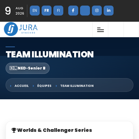
9
AUG
EN
FR
FI
2026
TEAM ILLUMINATION
🇳🇱 NED
•
Senior B
ACCUEIL
ÉQUIPES
TEAM ILLUMINATION
Worlds & Challenger Series