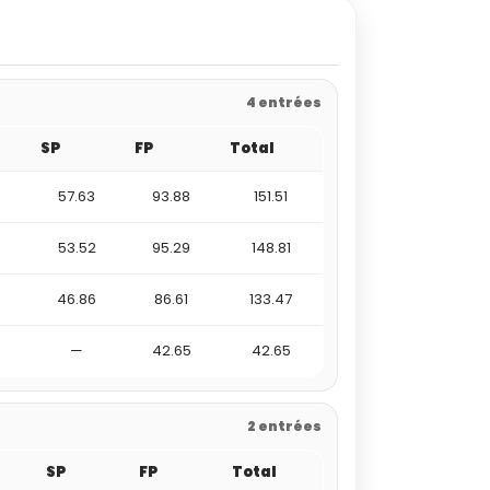
4 entrées
SP
FP
Total
57.63
93.88
151.51
53.52
95.29
148.81
46.86
86.61
133.47
—
42.65
42.65
2 entrées
SP
FP
Total