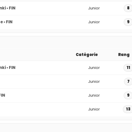
nki • FIN
Junior
8
 • FIN
Junior
9
Catégorie
Rang
nki • FIN
Junior
11
Junior
7
FIN
Junior
9
Junior
13