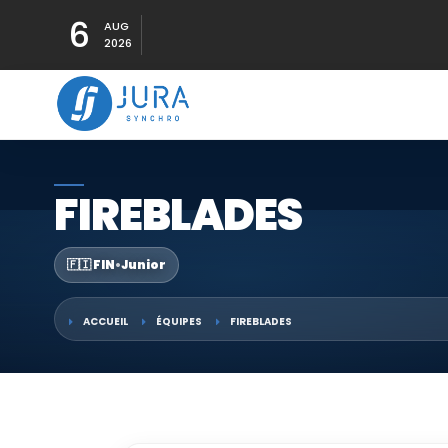
6
AUG
2026
FIREBLADES
🇫🇮 FIN
•
Junior
ACCUEIL
ÉQUIPES
FIREBLADES