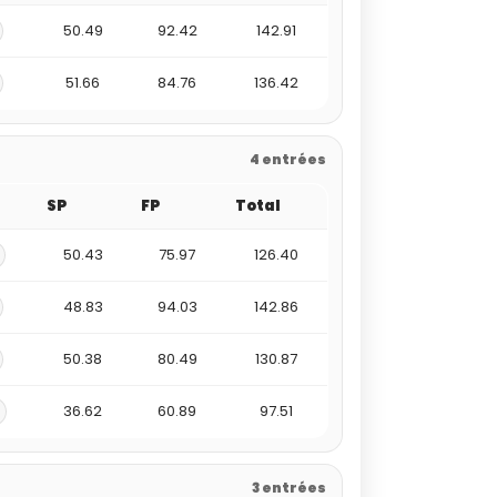
50.49
92.42
142.91
51.66
84.76
136.42
4 entrées
SP
FP
Total
50.43
75.97
126.40
48.83
94.03
142.86
50.38
80.49
130.87
36.62
60.89
97.51
3 entrées