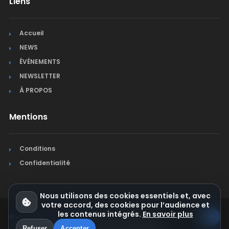
Liens
Accueil
NEWS
ÉVÉNEMENTS
NEWSLETTER
À PROPOS
Mentions
Conditions
Confidentialité
Nous utilisons des cookies essentiels et, avec
votre accord, des cookies pour l’audience et
les contenus intégrés.
En savoir plus
© Jura Synchro 2015-2026
. Tous droits réservés.
Refuser
Accepter