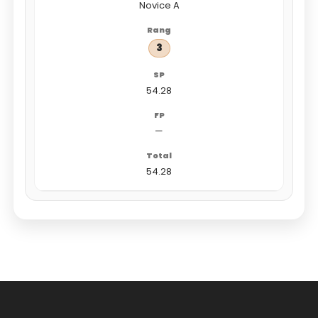
Novice A
3
54.28
—
54.28