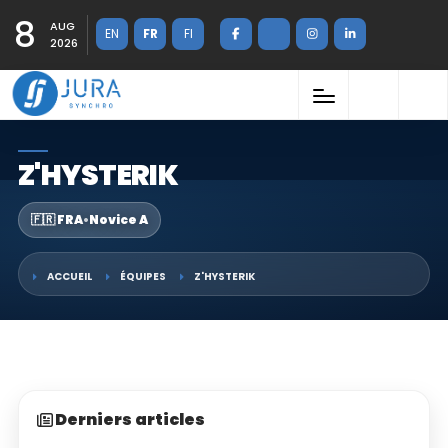
8
AUG
EN
FR
FI
2026
Z'HYSTERIK
🇫🇷 FRA
•
Novice A
ACCUEIL
ÉQUIPES
Z'HYSTERIK
Derniers articles