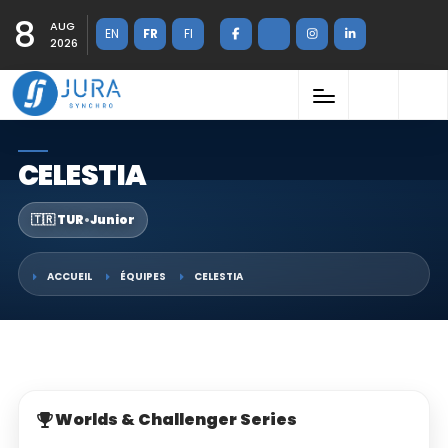
8
AUG
EN
FR
FI
2026
CELESTIA
🇹🇷 TUR
•
Junior
ACCUEIL
ÉQUIPES
CELESTIA
Worlds & Challenger Series