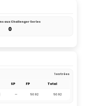
ns aux Challenger Series
0
1 entrées
SP
FP
Total
—
50.92
50.92