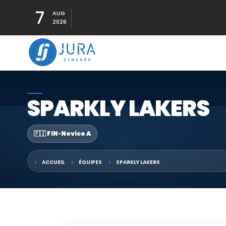
7
AUG
2026
SPARKLY LAKERS
🇫🇮 FIN
•
Novice A
ACCUEIL
ÉQUIPES
SPARKLY LAKERS