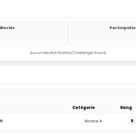
 Worlds
Participatio
Aucun résultat Worlds/Challenger trouvé.
Catégorie
Rang
IN
Novice A
6