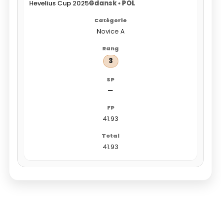
Hevelius Cup 2025
Gdansk • POL
Novice A
3
—
41.93
41.93