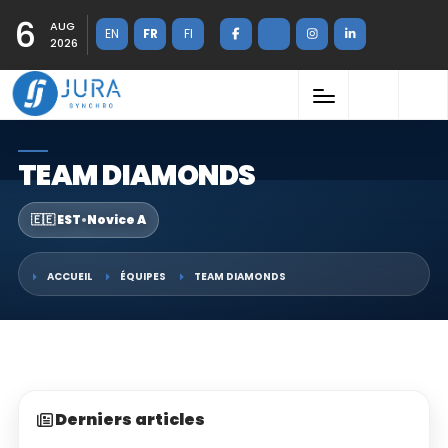
6
AUG
EN
FR
FI
2026
TEAM DIAMONDS
🇪🇪 EST
•
Novice A
ACCUEIL
ÉQUIPES
TEAM DIAMONDS
Derniers articles