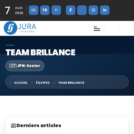
7
AUG
EN
FR
FI
2026
TEAM BRILLANCE
🇯🇵 JPN
•
Senior
ACCUEIL
ÉQUIPES
TEAM BRILLANCE
Derniers articles