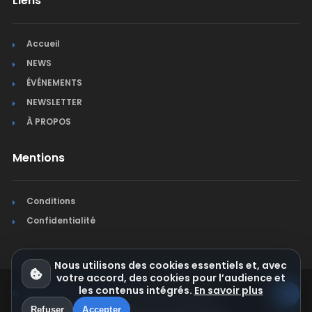
Liens
Accueil
NEWS
ÉVÉNEMENTS
NEWSLETTER
À PROPOS
Mentions
Conditions
Confidentialité
Nous utilisons des cookies essentiels et, avec
votre accord, des cookies pour l’audience et
les contenus intégrés.
En savoir plus
© Jura Synchro 2015-2026
. Tous droits réservés.
Refuser
Accepter