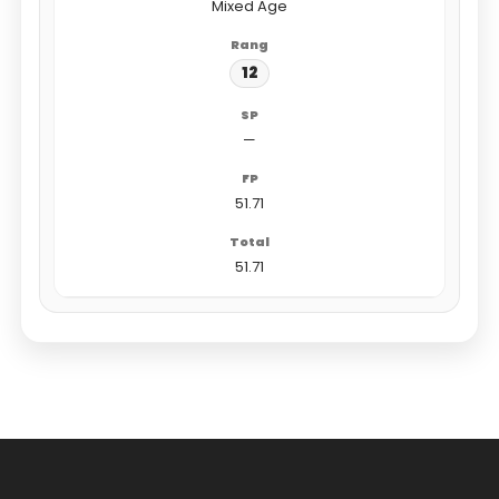
Mixed Age
12
—
51.71
51.71