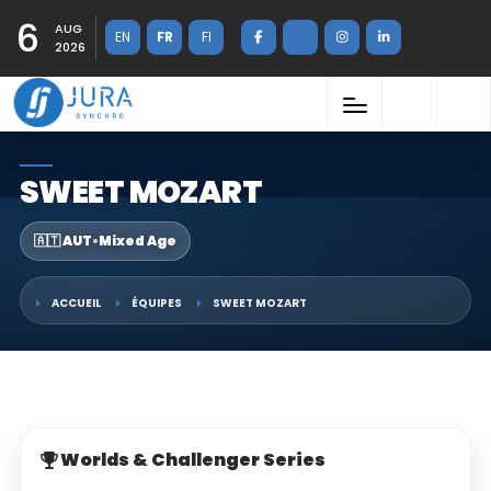
6
AUG
EN
FR
FI
2026
SWEET MOZART
🇦🇹 AUT
•
Mixed Age
ACCUEIL
ÉQUIPES
SWEET MOZART
Worlds & Challenger Series