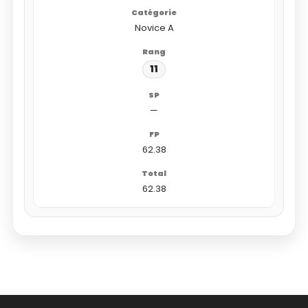
Novice A
11
—
62.38
62.38