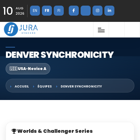
10
AUG
EN
FR
FI
2026
DENVER SYNCHRONICITY
🇺🇸 USA
•
Novice A
ACCUEIL
ÉQUIPES
DENVER SYNCHRONICITY
Worlds & Challenger Series