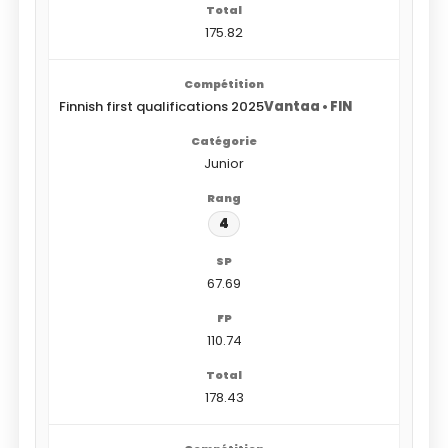
175.82
Finnish first qualifications 2025
Vantaa • FIN
Junior
4
67.69
110.74
178.43