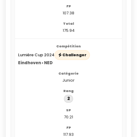
107.38
175.94
Lumière Cup 2024
Challenger
Eindhoven • NED
Junior
2
70.21
117.93