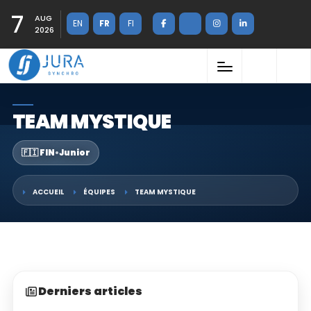
7
AUG
EN
FR
FI
2026
TEAM MYSTIQUE
🇫🇮 FIN
•
Junior
ACCUEIL
ÉQUIPES
TEAM MYSTIQUE
Derniers articles