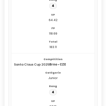
4
64.42
118.69
183.11
Santa Claus Cup 2025
Brno • CZE
Junior
4