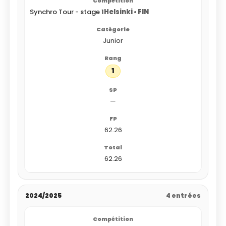
Synchro Tour - stage 1
Helsinki • FIN
Junior
1
—
62.26
62.26
2024/2025
4 entrées