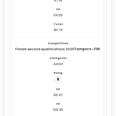
67.19
114.55
181.74
Finnish second qualifications 2025
Tampere • FIN
Junior
5
66.47
109.35