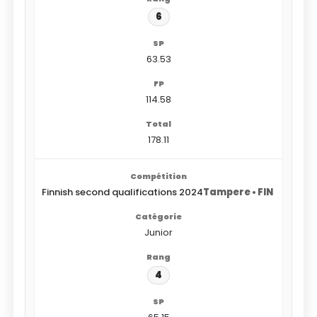
6
63.53
114.58
178.11
Finnish second qualifications 2024
Tampere • FIN
Junior
4