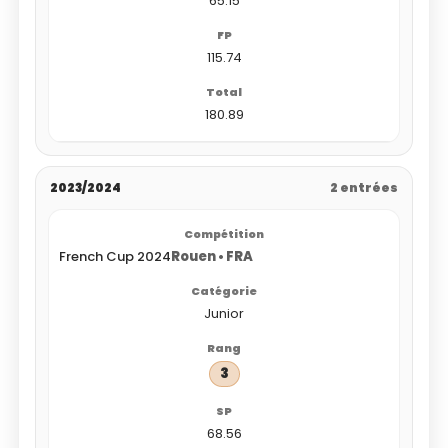
65.15
115.74
180.89
2023/2024
2 entrées
French Cup 2024
Rouen • FRA
Junior
3
68.56