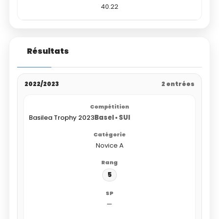
40.22
Résultats
2022/2023
2 entrées
Basilea Trophy 2023
Basel • SUI
Novice A
5
—