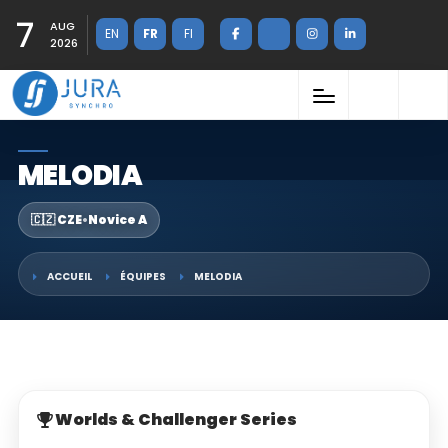
7
AUG
EN
FR
FI
2026
MELODIA
🇨🇿 CZE
•
Novice A
ACCUEIL
ÉQUIPES
MELODIA
Worlds & Challenger Series