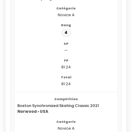
Novice A
4
—
81.24
81.24
Boston Synchronized Skating Classic 2021
Norwood • USA
Novice A