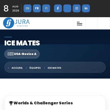
8
AUG
EN
FR
FI
2026
ICE MATES
🇺🇸 USA
•
Novice A
ACCUEIL
ÉQUIPES
ICE MATES
Worlds & Challenger Series