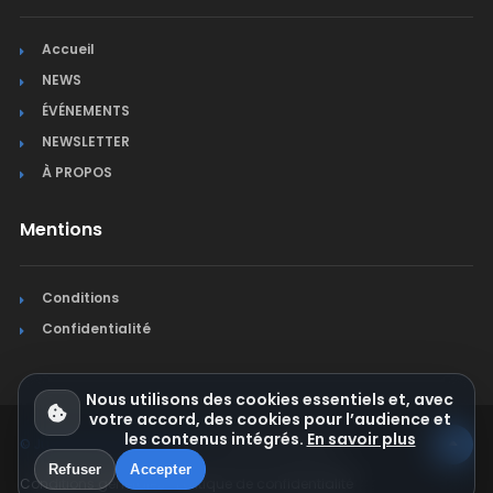
Accueil
NEWS
ÉVÉNEMENTS
NEWSLETTER
À PROPOS
Mentions
Conditions
Confidentialité
Nous utilisons des cookies essentiels et, avec
votre accord, des cookies pour l’audience et
les contenus intégrés.
En savoir plus
© Jura Synchro 2015-2026
. Tous droits réservés.
Refuser
Accepter
Conditions générales
Politique de confidentialité