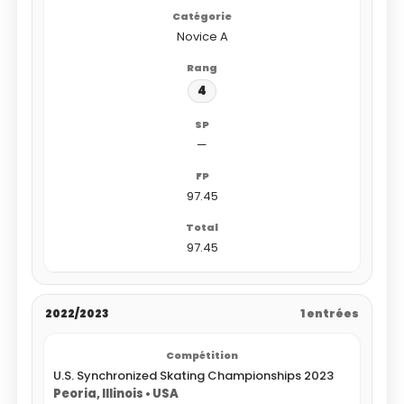
Novice A
4
—
97.45
97.45
2022/2023
1 entrées
U.S. Synchronized Skating Championships 2023
Peoria, Illinois • USA