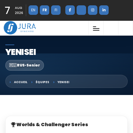
7
AUG
EN
FR
FI
2026
YENISEI
🇷🇺 RUS
•
Senior
ACCUEIL
ÉQUIPES
YENISEI
Worlds & Challenger Series