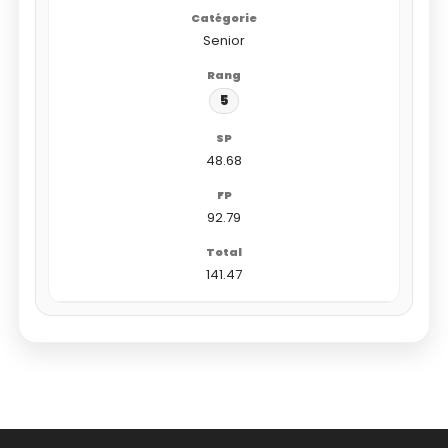
Senior
5
48.68
92.79
141.47