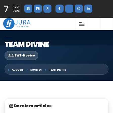
7
AUG
EN
FR
FI
2026
TEAM DIVINE
🇸🇪 SWE
•
Novice
ACCUEIL
ÉQUIPES
TEAM DIVINE
Derniers articles