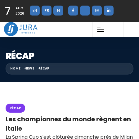
7
AUG
EN
FR
FI
2026
RÉCAP
HOME
NEWS
RÉCAP
RÉCAP
Les championnes du monde règnent en
Italie
La Spring Cup s'est clôturée dimanche près de Milan