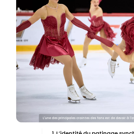
L'une des principales craintes des fans est de devoir à l'
1. L’identité du patinage syn